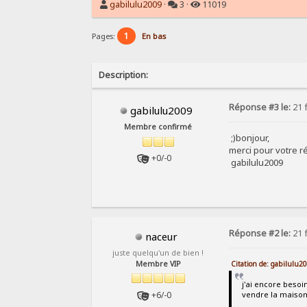
gabilulu2009
·
3 ·
11019
1
Pages:
En bas
Description:
Réponse #3 le:
21 f
gabilulu2009
Membre confirmé
;)bonjour,
merci pour votre ré
+0/-0
gabilulu2009
Réponse #2 le:
21 f
naceur
juste quelqu'un de bien !
Citation de: gabilulu2
Membre VIP
j'ai encore besoi
+6/-0
vendre la maison 