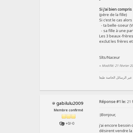
Si j'ai bien compris
(père de la fille)
Si c'est le cas alors 
- ta belle-soeur (
- sa fille à une par
Les 3 beaux-frères 
exclut les frères e
Slts/Naceur
«
Modifié: 21 février 2
 عبر الرسائل الخاصة طبعا
Réponse #1 le:
21 f
gabilulu2009
Membre confirmé
:)Bonjour,
+0/-0
j'ai encore besoin
désirent vendre la 