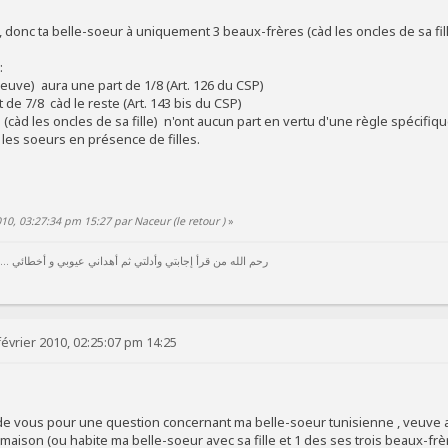
, donc ta belle-soeur à uniquement 3 beaux-frères (càd les oncles de sa fil
:
Veuve) aura une part de 1/8 (Art. 126 du CSP)
t de 7/8 càd le reste (Art. 143 bis du CSP)
(càd les oncles de sa fille) n'ont aucun part en vertu d'une règle spécifique
t les soeurs en présence de filles.
010, 03:27:34 pm 15:27 par Naceur (le retour )
»
رحم الله من قرأ إجابتي وأدلتي ثم أهداني عيوبي و أخطائي ...
évrier 2010, 02:25:07 pm 14:25
 de vous pour une question concernant ma belle-soeur tunisienne , veuve a
maison (ou habite ma belle-soeur avec sa fille et 1 des ses trois beaux-frèr