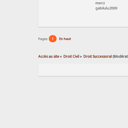
merci
gabilulu2009
1
Pages:
En haut
Accès au site
»
Droit Civil
»
Droit Successoral
(Modérat