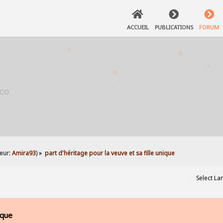
ACCUEIL
PUBLICATIONS
FORUM
eur:
Amira93
) »
part d'héritage pour la veuve et sa fille unique
ique