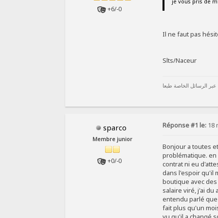
je vous pris de m
+6/-0
Il ne faut pas hés
Slts/Naceur
 عبر الرسائل الخاصة طبعا
Réponse #1 le:
18 
sparco
Membre junior
Bonjour a toutes e
problématique. en f
+0/-0
contrat ni eu d'atte
dans l'espoir qu'i
boutique avec des 
salaire viré, j'ai 
entendu parlé que s
fait plus qu'un moi
vu qu'il a changé 