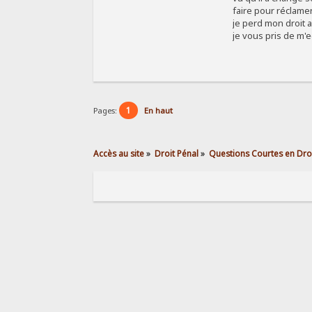
faire pour réclamer
je perd mon droit 
je vous pris de m'e
1
Pages:
En haut
Accès au site
»
Droit Pénal
»
Questions Courtes en Droi