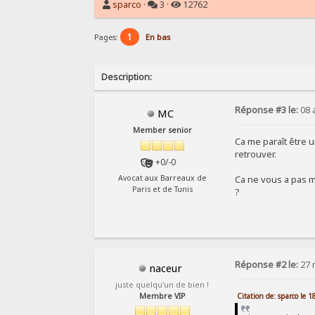
sparco
·
3 ·
12762
1
Pages:
En bas
Description:
Réponse #3 le:
08 a
MC
Member senior
Ca me paraît être 
retrouver.
+0/-0
Ca ne vous a pas mi
Avocat aux Barreaux de
Paris et de Tunis
?
Réponse #2 le:
27 
naceur
juste quelqu'un de bien !
Citation de: sparco le 
Membre VIP