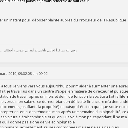
'eclaircir sur ces points et je vous remercie de tout coeur.
iter un instant pour déposer plainte auprès du Procureur de la République
رحم الله من قرأ إجابتي وأدلتي ثم أهداني عيوبي و أخطائي ...
mars 2010, 09:02:08 am 09:02
t a tous. je viens vers vous aujourd'hui pour m'aider à surmenter une épr
ait, je travaillais dans un centre d'appel en matiere de directeur et puisque 
station de travail. aprés un mois et demi de fonction la société a fait faillit
l me verse mon salaire. ce dernier étant en déficulté financiere m'a demand
documents justifiants la propriété) et puisqu'il était en quelque sorte enc
du accepter et j'en ai des témoins. mais aprés une semaine d'injoignabilité, ce
a voiture a était combriolé et qu'on lui a volé mon pc. cependant, il ne m'
s qu'il donne pas signe de vie et injoignable
son numéro. actuellement, j'ai ses coordonées mais je ne sais pas quoi