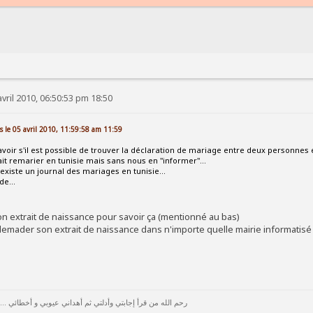
vril 2010, 06:50:53 pm 18:50
s le 05 avril 2010, 11:59:58 am 11:59
avoir s'il est possible de trouver la déclaration de mariage entre deux personnes 
it remarier en tunisie mais sans nous en "informer"...
l existe un journal des mariages en tunisie...
de...
 son extrait de naissance pour savoir ça (mentionné au bas)
demader son extrait de naissance dans n'importe quelle mairie informatisé
رحم الله من قرأ إجابتي وأدلتي ثم أهداني عيوبي و أخطائي ...