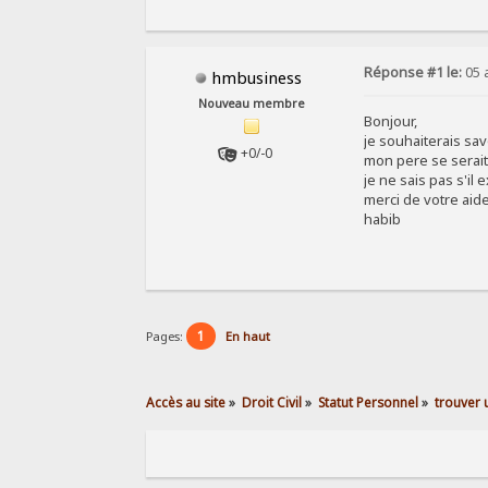
Réponse #1 le:
05 a
hmbusiness
Nouveau membre
Bonjour,
je souhaiterais sav
+0/-0
mon pere se serait
je ne sais pas s'il 
merci de votre aide.
habib
1
Pages:
En haut
Accès au site
»
Droit Civil
»
Statut Personnel
»
trouver 