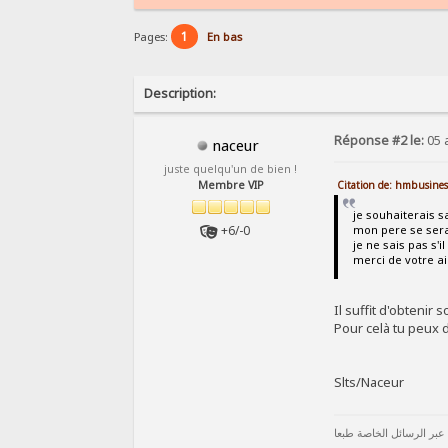
1
Pages:
En bas
Description:
Réponse #2 le:
05 a
naceur
juste quelqu'un de bien !
Citation de: hmbusines
Membre VIP
je souhaiterais s
+6/-0
mon pere se sera
je ne sais pas s'i
merci de votre ai
Il suffit d'obtenir
Pour celà tu peux 
Slts/Naceur
 عبر الرسائل الخاصة طبعا