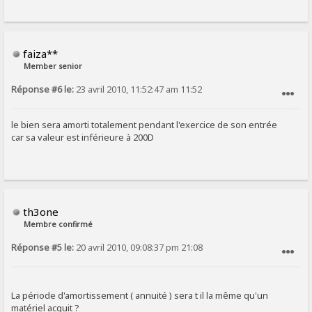
faiza**
Member senior
Réponse #6 le:
23 avril 2010, 11:52:47 am 11:52
SIGNALER AU MODÉRATEUR
le bien sera amorti totalement pendant l'exercice de son entrée
car sa valeur est inférieure à 200D
th3one
Membre confirmé
Réponse #5 le:
20 avril 2010, 09:08:37 pm 21:08
SIGNALER AU MODÉRATEUR
La période d'amortissement ( annuité ) sera t il la même qu'un
matériel acquit ?