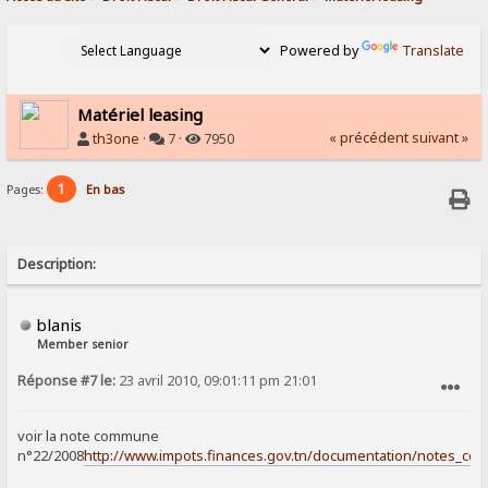
Powered by
Translate
Matériel leasing
« précédent
suivant »
th3one
·
7 ·
7950
1
Pages:
En bas
Description:
blanis
Member senior
Réponse #7 le:
23 avril 2010, 09:01:11 pm 21:01
SIGNALER AU MODÉRATEUR
voir la note commune
n°22/2008
http://www.impots.finances.gov.tn/documentation/notes_co