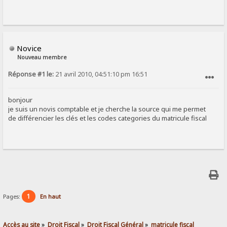
Novice
Nouveau membre
Réponse #1 le:
21 avril 2010, 04:51:10 pm 16:51
SIGNALER AU MODÉRATEUR
bonjour
je suis un novis comptable et je cherche la source qui me permet
de différencier les clés et les codes categories du matricule fiscal
1
Pages:
En haut
Accès au site
»
Droit Fiscal
»
Droit Fiscal Général
»
matricule fiscal