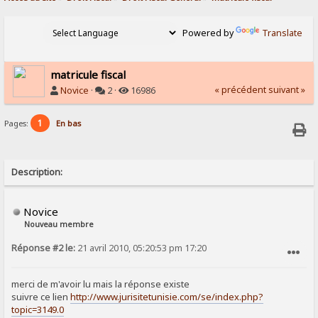
Powered by
Translate
matricule fiscal
« précédent
suivant »
Novice
·
2 ·
16986
1
Pages:
En bas
Description:
Novice
Nouveau membre
Réponse #2 le:
21 avril 2010, 05:20:53 pm 17:20
SIGNALER AU MODÉRATEUR
merci de m'avoir lu mais la réponse existe
suivre ce lien
http://www.jurisitetunisie.com/se/index.php?
topic=3149.0