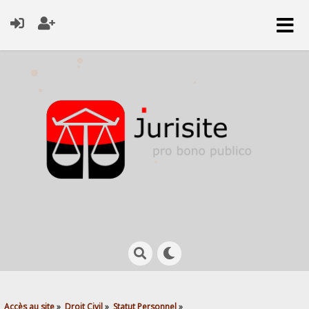
Accès au site
»
Droit Civil
»
Statut Personnel
»