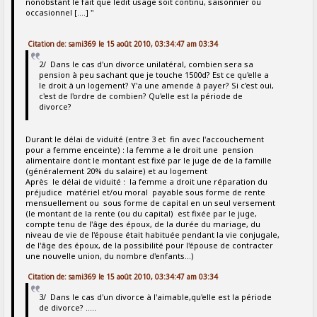
nonobstant le fait que ledit usage soit continu, saisonnier ou
occasionnel [....] "
Citation de: sami369 le 15 août 2010, 03:34:47 am 03:34
2/ Dans le cas d'un divorce unilatéral, combien sera sa
pension à peu sachant que je touche 1500d? Est ce qu'elle a
le droit à un logement? Y'a une amende à payer? Si c'est oui,
c'est de l'ordre de combien? Qu'elle est la période de
divorce?
Durant le délai de viduité (entre 3 et fin avec l'accouchement
pour a femme enceinte) : la femme a le droit une pension
alimentaire dont le montant est fixé par le juge de de la famille
(généralement 20% du salaire) et au logement
Après le délai de viduité : la femme a droit une réparation du
préjudice matériel et/ou moral payable sous forme de rente
mensuellement ou sous forme de capital en un seul versement
(le montant de la rente (ou du capital) est fixée par le juge,
compte tenu de l'âge des époux, de la durée du mariage, du
niveau de vie de l'épouse était habituée pendant la vie conjugale,
de l'âge des époux, de la possibilité pour l'épouse de contracter
une nouvelle union, du nombre d'enfants...)
Citation de: sami369 le 15 août 2010, 03:34:47 am 03:34
3/ Dans le cas d'un divorce à l'aimable,qu'elle est la période
de divorce? .....