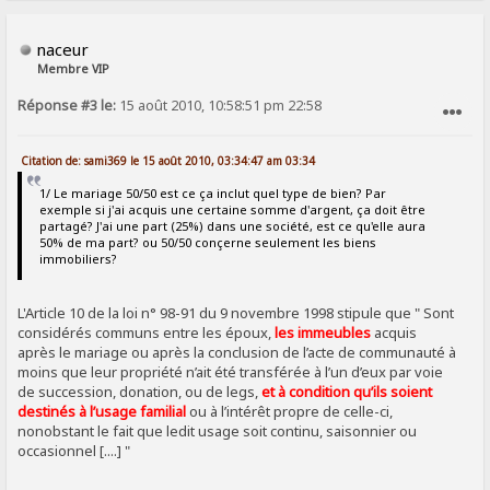
naceur
Membre VIP
Réponse #3 le:
15 août 2010, 10:58:51 pm 22:58
SIGNALER AU MODÉRATEUR
Citation de: sami369 le 15 août 2010, 03:34:47 am 03:34
1/ Le mariage 50/50 est ce ça inclut quel type de bien? Par
exemple si j'ai acquis une certaine somme d'argent, ça doit être
partagé? J'ai une part (25%) dans une société, est ce qu'elle aura
50% de ma part? ou 50/50 conçerne seulement les biens
immobiliers?
L'Article 10 de la loi n° 98-91 du 9 novembre 1998 stipule que " Sont
considérés communs entre les époux,
les immeubles
acquis
après le mariage ou après la conclusion de l’acte de communauté à
moins que leur propriété n’ait été transférée à l’un d’eux par voie
de succession, donation, ou de legs,
et à condition qu’ils soient
destinés à l’usage familial
ou à l’intérêt propre de celle-ci,
nonobstant le fait que ledit usage soit continu, saisonnier ou
occasionnel [....] "