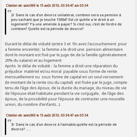
Citation de: sami369 le 15 août 2010, 03:34:47 am 03:34
2/ Dans le cas d'un divorce unilatéral, combien sera sa pension à
peu sachant que je touche 1500d? Est ce qu'elle a le droit à un
logement? Y'a une amende à payer? Si c'est oui, c'est de l'ordre de
combien? Qu'elle est la période de divorce?
Durant le délai de viduité (entre 3 et fin avec l'accouchement pour
a femme enceinte) : la femme a le droit une pension alimentaire
dont le montant est fixé par le juge de de la famille (généralement
20% du salaire) et au logement
Après le délai de viduité : la femme a droit une réparation du
préjudice matériel et/ou moral payable sous forme de rente
mensuellement ou sous forme de capital en un seul versement
(le montant de la rente (ou du capital) est fixée par le juge, compte
tenu de l'âge des époux, de la durée du mariage, du niveau de vie
de l'épouse était habituée pendant la vie conjugale, de l'âge des
époux, de la possibilité pour l'épouse de contracter une nouvelle
union, du nombre d'enfants...)
Citation de: sami369 le 15 août 2010, 03:34:47 am 03:34
3/ Dans le cas d'un divorce à l'aimable,qu'elle est la période de
divorce? .....