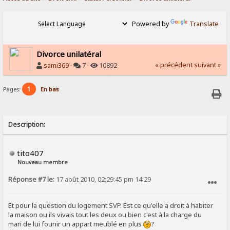
Powered by
Translate
Divorce unilatéral
« précédent
suivant »
sami369
·
7 ·
10892
1
Pages:
En bas
Description:
tito407
Nouveau membre
Réponse #7 le:
17 août 2010, 02:29:45 pm 14:29
SIGNALER AU MODÉRATEUR
Et pour la question du logement SVP. Est ce qu'elle a droit à habiter
la maison ou ils vivais tout les deux ou bien c'est à la charge du
mari de lui founir un appart meublé en plus
?