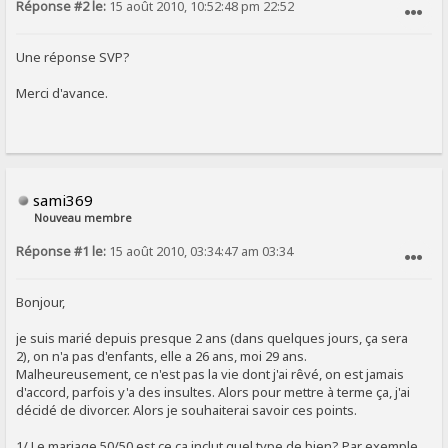
Réponse #2 le:
15 août 2010, 10:52:48 pm 22:52
SIGNALER AU MODÉRATEUR
Une réponse SVP?
Merci d'avance.
sami369
Nouveau membre
Réponse #1 le:
15 août 2010, 03:34:47 am 03:34
SIGNALER AU MODÉRATEUR
Bonjour,
je suis marié depuis presque 2 ans (dans quelques jours, ça sera
2), on n'a pas d'enfants, elle a 26 ans, moi 29 ans.
Malheureusement, ce n'est pas la vie dont j'ai rêvé, on est jamais
d'accord, parfois y'a des insultes. Alors pour mettre à terme ça, j'ai
décidé de divorcer. Alors je souhaiterai savoir ces points.
1/ Le mariage 50/50 est ce ça inclut quel type de bien? Par exemple