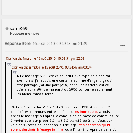
sami369
Nouveau membre
Réponse #6 le:
16 août 2010, 09:49:43 pm 21:49
SIGNALER AU MODÉRATEUR
Citation de: Naceur le 15 août 2010, 10:58:51 pm 22:58
Citation de: sami369 le 15 août 2010, 03:34:47 am 03:34
1/ Le mariage 50/50 est ce ça inclut quel type de bien? Par
exemple si j'ai acquis une certaine somme d'argent, ça doit
être partagé? J'ai une part (25%) dans une société, est ce
qu'elle aura 50% de ma part? ou 50/50 conçerne seulement
les biens immobiliers?
L'Article 10 de la loi n° 98-91 du 9 novembre 1998 stipule que " Sont
considérés communs entre les époux,
les immeubles
acquis
après le mariage ou après la conclusion de l’acte de communauté
à moins que leur propriété n’ait été transférée à l’un d’eux par
voie de succession, donation, ou de legs,
et à condition qu’ils
soient destinés à l’usage familial
ou à l’intérêt propre de celle-ci,