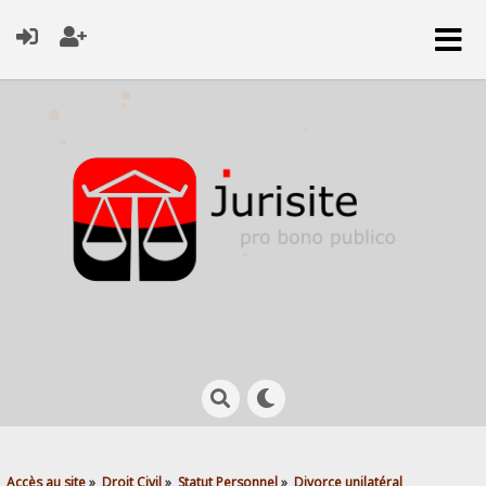
Accès au site
»
Droit Civil
»
Statut Personnel
»
Divorce unilatéral