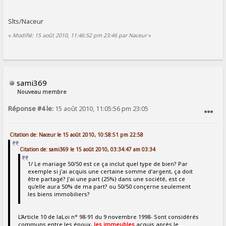
Slts/Naceur
«
Modifié: 15 août 2010, 11:46:52 pm 23:46 par Naceur
»
sami369
Nouveau membre
Réponse #4 le:
15 août 2010, 11:05:56 pm 23:05
SIGNALER AU MODÉRATEUR
Citation de: Naceur le 15 août 2010, 10:58:51 pm 22:58
Citation de: sami369 le 15 août 2010, 03:34:47 am 03:34
1/ Le mariage 50/50 est ce ça inclut quel type de bien? Par
exemple si j'ai acquis une certaine somme d'argent, ça doit
être partagé? J'ai une part (25%) dans une société, est ce
qu'elle aura 50% de ma part? ou 50/50 conçerne seulement
les biens immobiliers?
L'Article 10 de laLoi n° 98-91 du 9 novembre 1998- Sont considérés
communs entre les époux,
les immeubles
acquis après le