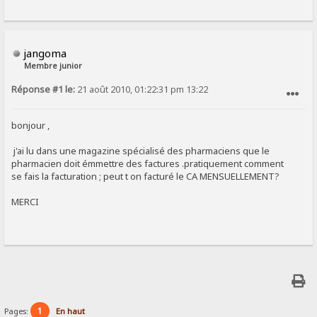
jangoma
Membre junior
Réponse #1 le:
21 août 2010, 01:22:31 pm 13:22
SIGNALER AU MODÉRATEUR
bonjour ,
j'ai lu dans une magazine spécialisé des pharmaciens que le
pharmacien doit émmettre des factures .pratiquement comment
se fais la facturation ; peut t on facturé le CA MENSUELLEMENT?
MERCI
1
Pages:
En haut