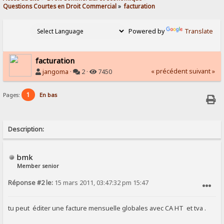
Questions Courtes en Droit Commercial
»
facturation 
Powered by
Translate
facturation
« précédent
suivant »
jangoma
·
2 ·
7450
1
Pages:
En bas
Description:
bmk
Member senior
Réponse #2 le:
15 mars 2011, 03:47:32 pm 15:47
SIGNALER AU MODÉRATEUR
tu peut éditer une facture mensuelle globales avec CA HT et tva .