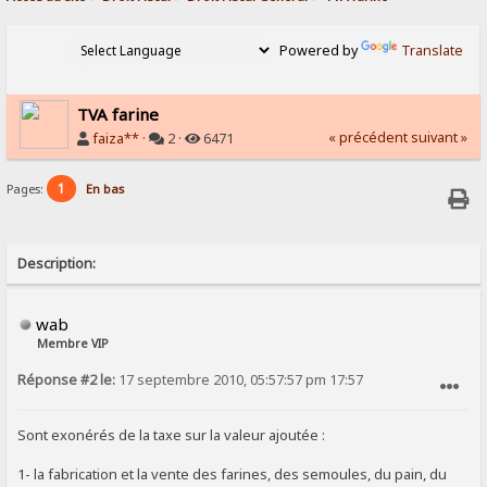
Powered by
Translate
TVA farine
« précédent
suivant »
faiza**
·
2 ·
6471
1
Pages:
En bas
Description:
wab
Membre VIP
Réponse #2 le:
17 septembre 2010, 05:57:57 pm 17:57
SIGNALER AU MODÉRATEUR
Sont exonérés de la taxe sur la valeur ajoutée :
1- la fabrication et la vente des farines, des semoules, du pain, du