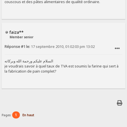
couscous et des pâtes alimentaires de qualité ordinaire.
faiza**
Member senior
Réponse #1 le:
17 septembre 2010, 01:02:03 pm 13:02
SIGNALER AU MODÉRATEUR
السلام عليكم ورحمة الله وبركاته
je voudrais savoir à quel taux de TVA est soumis la farine qui sert à
la fabrication de pain complet?
1
Pages:
En haut