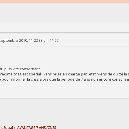
septembre 2010, 11:22:33 am 11:22
u plus vite consernant :
e régime cnss est spécial : 7ans prise en charge par l'etat viens de quitté la 
 pour informer la cnss alors que la période de 7 ans non encore consomm
t Social
»
AVANTAGE 7 ANS /CNSS