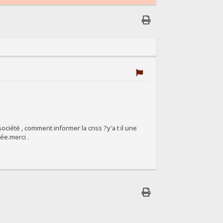
société , comment informer la cnss ?y'a t il une
ée.merci .