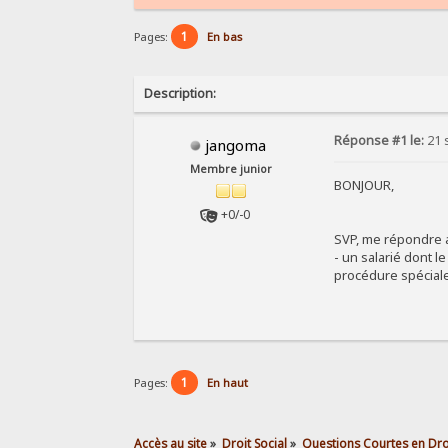
1
Pages:
En bas
Description:
Réponse #1 le:
21 
jangoma
Membre junior
BONJOUR,
+0/-0
SVP, me répondre a
- un salarié dont l
procédure spéciale
1
Pages:
En haut
Accès au site
»
Droit Social
»
Questions Courtes en Droi