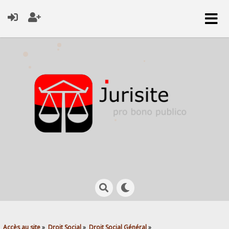
Accès au site
»
Droit Social
»
Droit Social Général
»