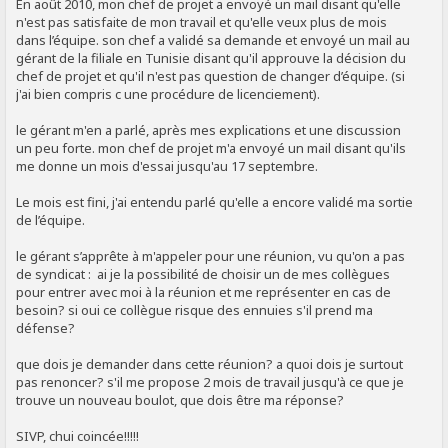
En août 2010, mon chef de projet a envoyé un mail disant qu'elle
n'est pas satisfaite de mon travail et qu'elle veux plus de mois
dans l’équipe. son chef a validé sa demande et envoyé un mail au
gérant de la filiale en Tunisie disant qu'il approuve la décision du
chef de projet et qu'il n'est pas question de changer d’équipe. (si
j'ai bien compris c une procédure de licenciement).
le gérant m'en a parlé, après mes explications et une discussion
un peu forte. mon chef de projet m'a envoyé un mail disant qu'ils
me donne un mois d'essai jusqu'au 17 septembre.
Le mois est fini, j'ai entendu parlé qu'elle a encore validé ma sortie
de l’équipe.
le gérant s’apprête à m'appeler pour une réunion, vu qu'on a pas
de syndicat : ai je la possibilité de choisir un de mes collègues
pour entrer avec moi à la réunion et me représenter en cas de
besoin? si oui ce collègue risque des ennuies s'il prend ma
défense?
que dois je demander dans cette réunion? a quoi dois je surtout
pas renoncer? s'il me propose 2 mois de travail jusqu'à ce que je
trouve un nouveau boulot, que dois être ma réponse?
SIVP, chui coincée!!!!!