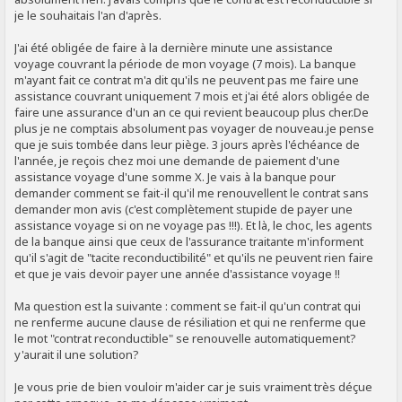
je le souhaitais l'an d'après.
J'ai été obligée de faire à la dernière minute une assistance
voyage couvrant la période de mon voyage (7 mois). La banque
m'ayant fait ce contrat m'a dit qu'ils ne peuvent pas me faire une
assistance couvrant uniquement 7 mois et j'ai été alors obligée de
faire une assurance d'un an ce qui revient beaucoup plus cher.De
plus je ne comptais absolument pas voyager de nouveau.je pense
que je suis tombée dans leur piège. 3 jours après l'échéance de
l'année, je reçois chez moi une demande de paiement d'une
assistance voyage d'une somme X. Je vais à la banque pour
demander comment se fait-il qu'il me renouvellent le contrat sans
demander mon avis (c'est complètement stupide de payer une
assistance voyage si on ne voyage pas !!!). Et là, le choc, les agents
de la banque ainsi que ceux de l'assurance traitante m'informent
qu'il s'agit de "tacite reconductibilité" et qu'ils ne peuvent rien faire
et que je vais devoir payer une année d'assistance voyage !!
Ma question est la suivante : comment se fait-il qu'un contrat qui
ne renferme aucune clause de résiliation et qui ne renferme que
le mot "contrat reconductible" se renouvelle automatiquement?
y'aurait il une solution?
Je vous prie de bien vouloir m'aider car je suis vraiment très déçue