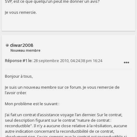
SVP, est ce que quelqu'un peut me donner un avis?
Je vous remercie.
diwar2008
Nouveau membre
Réponse #1 le:
28 septembre 2010, 04:24:38 pm 16:24
SIGNALER AU MODÉRATEUR
Bonjour à tous,
Je suis un nouveau membre sur ce forum. Je vous remercie de
l'avoir créer.
Mon problème est le suivant :
J'ai fait un contrat d'assistance voyage l'an dernier. Sur le contrat,
seul description figurant sur le contrat "nature de contrat :
reconductible". Il n'y a aucune close relative à la résiliation, aucune
autre indication concernant la reconductibilité de ce contrat,
absolument rien. J'avais compris que le contrat est reconductible si