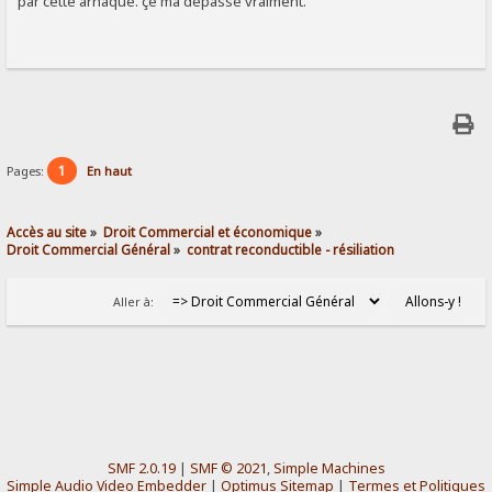
par cette arnaque. çe ma dépasse vraiment.
1
Pages:
En haut
Accès au site
»
Droit Commercial et économique
»
Droit Commercial Général
»
contrat reconductible - résiliation
Aller à:
SMF 2.0.19
|
SMF © 2021
,
Simple Machines
Simple Audio Video Embedder
|
Optimus Sitemap
|
Termes et Politiques