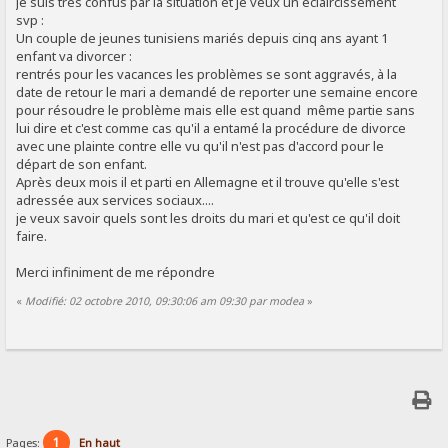
je suis très confus par la situation et je veux un éclaircissement
svp :
Un couple de jeunes tunisiens mariés depuis cinq ans ayant 1
enfant va divorcer :
rentrés pour les vacances les problèmes se sont aggravés, à la
date de retour le mari a demandé de reporter une semaine encore
pour résoudre le problème mais elle est quand même partie sans
lui dire et c'est comme cas qu'il a entamé la procédure de divorce
avec une plainte contre elle vu qu'il n'est pas d'accord pour le
départ de son enfant.
Après deux mois il et parti en Allemagne et il trouve qu'elle s'est
adressée aux services sociaux....
je veux savoir quels sont les droits du mari et qu'est ce qu'il doit
faire.
Merci infiniment de me répondre
«
Modifié: 02 octobre 2010, 09:30:06 am 09:30 par modea
»
1
Pages:
En haut