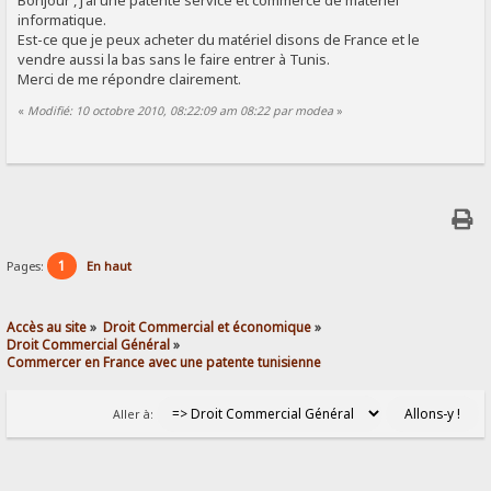
Bonjour , j'ai une patente service et commerce de matériel
informatique.
Est-ce que je peux acheter du matériel disons de France et le
vendre aussi la bas sans le faire entrer à Tunis.
Merci de me répondre clairement.
«
Modifié: 10 octobre 2010, 08:22:09 am 08:22 par modea
»
1
Pages:
En haut
Accès au site
»
Droit Commercial et économique
»
Droit Commercial Général
»
Commercer en France avec une patente tunisienne
Aller à: