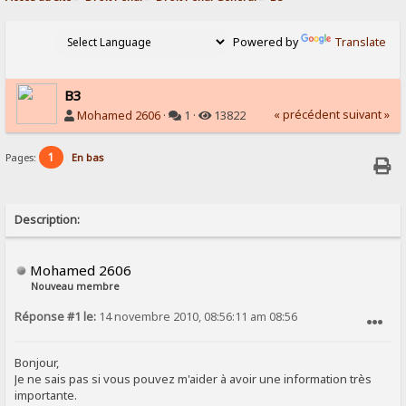
Powered by
Translate
B3
« précédent
suivant »
Mohamed 2606
·
1 ·
13822
1
Pages:
En bas
Description:
Mohamed 2606
Nouveau membre
Réponse #1 le:
14 novembre 2010, 08:56:11 am 08:56
SIGNALER AU MODÉRATEUR
Bonjour,
Je ne sais pas si vous pouvez m'aider à avoir une information très
importante.