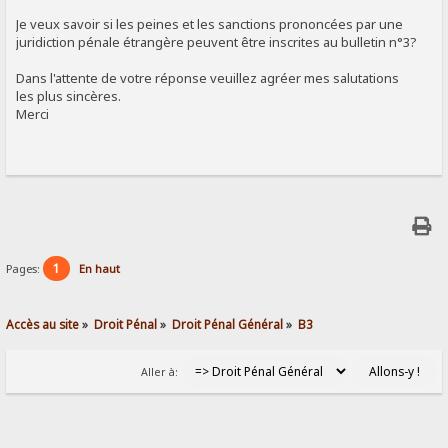
Je veux savoir si les peines et les sanctions prononcées par une
juridiction pénale étrangère peuvent être inscrites au bulletin n°3?
Dans l'attente de votre réponse veuillez agréer mes salutations
les plus sincères.
Merci
1
Pages:
En haut
Accès au site
»
Droit Pénal
»
Droit Pénal Général
»
B3
Aller à: