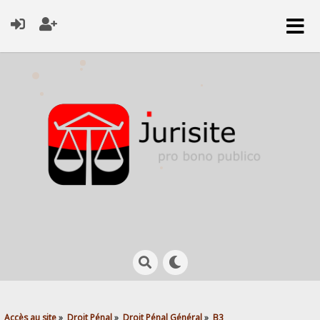
Accès au site
»
Droit Pénal
»
Droit Pénal Général
»
B3