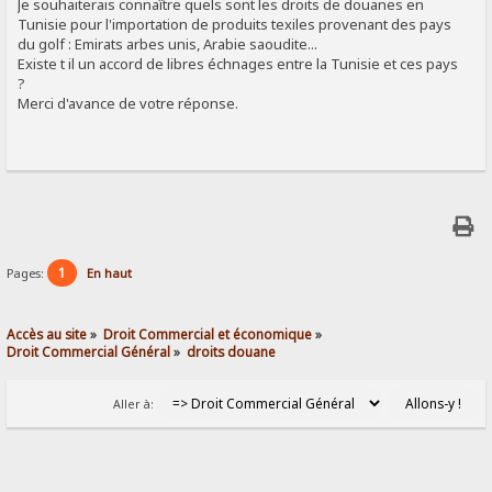
Je souhaiterais connaître quels sont les droits de douanes en
Tunisie pour l'importation de produits texiles provenant des pays
du golf : Emirats arbes unis, Arabie saoudite...
Existe t il un accord de libres échnages entre la Tunisie et ces pays
?
Merci d'avance de votre réponse.
1
Pages:
En haut
Accès au site
»
Droit Commercial et économique
»
Droit Commercial Général
»
droits douane
Aller à: