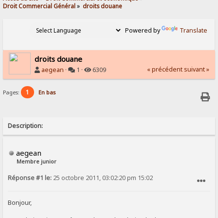
Droit Commercial Général
»
droits douane
Powered by
Translate
droits douane
« précédent
suivant »
aegean
·
1 ·
6309
1
Pages:
En bas
Description:
aegean
Membre junior
Réponse #1 le:
25 octobre 2011, 03:02:20 pm 15:02
SIGNALER AU MODÉRATEUR
Bonjour,