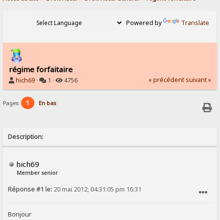
Powered by
Translate
régime forfaitaire
« précédent
suivant »
hich69
·
1 ·
4756
1
Pages:
En bas
Description:
hich69
Member senior
Réponse #1 le:
20 mai 2012, 04:31:05 pm 16:31
SIGNALER AU MODÉRATEUR
Bonjour