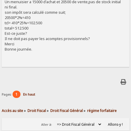
Un menuisier a 15000 d'achat et 20500 de vente,pas de stock initial
ni final.
son impôt sera calculé comme suit;
20500*2%=410
tcl= 410*25%=102.500
total= 512.500
Est-ce juste?
Il ne doit pas payer les acomptes provisionnels?
Merci
Bonne journée.
1
Pages:
En haut
Accès au site
»
Droit Fiscal
»
Droit Fiscal Général
»
régime forfaitaire
Aller à: