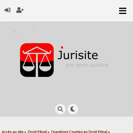
Accès au site
»
Droit Pénal
»
Questions Courtes en Droit Pénal
»