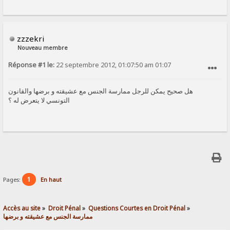
zzzekri
Nouveau membre
Réponse #1 le:
22 septembre 2012, 01:07:50 am 01:07
SIGNALER AU MODÉRATEUR
هل صحيح يمكن للرجل ممارسة الجنس مع عشيقته و برضها والقانون
التونسي لا يتعرض له ؟
1
Pages:
En haut
Accès au site
»
Droit Pénal
»
Questions Courtes en Droit Pénal
»
ممارسة الجنس مع عشيقته و برضها