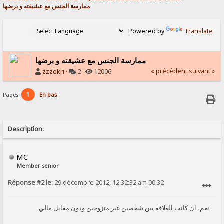
ممارسة الجنس مع عشيقته و برضها
Powered by
Translate
ممارسة الجنس مع عشيقته و برضها
« précédent
suivant »
zzzekri
·
2 ·
12006
1
Pages:
En bas
Description:
MC
Member senior
Réponse #2 le:
29 décembre 2012, 12:32:32 am 00:32
SIGNALER AU MODÉRATEUR
.نعم، ان كانت العلاقة بين شخصين غير متزوجين ودون مقابل مالي