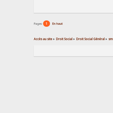
1
Pages:
En haut
Accès au site
»
Droit Social
»
Droit Social Général
»
sm