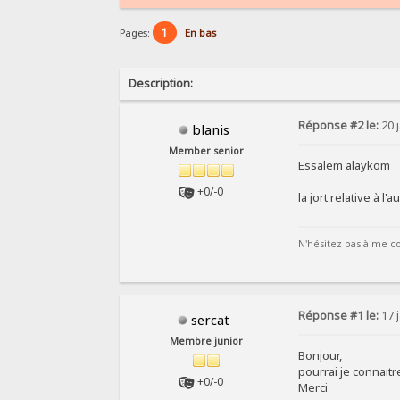
1
Pages:
En bas
Description:
Réponse #2 le:
20 j
blanis
Member senior
Essalem alaykom
+0/-0
la jort relative à 
N'hésitez pas à me co
Réponse #1 le:
17 j
sercat
Membre junior
Bonjour,
pourrai je connaitr
+0/-0
Merci