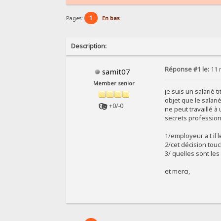
1
Pages:
En bas
Description:
Réponse #1 le:
11 
samit07
Member senior
je suis un salarié 
objet que le salari
+0/-0
ne peut travaillé à
secrets profession
1/employeur a t il 
2/cet décision touc
3/ quelles sont l
et merci,