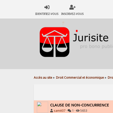
IDENTIFIEZ-VOUS
INSCRIVEZ-VOUS
Accès au site
»
Droit Commercial et économique
»
Dro
CLAUSE DE NON-CONCURRENCE
samit07
·
1 ·
5653