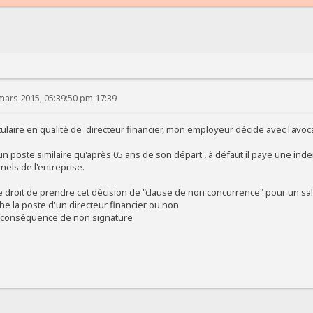
mars 2015, 05:39:50 pm 17:39
titulaire en qualité de directeur financier, mon employeur décide avec l'avo
é
 un poste similaire qu'après 05 ans de son départ , à défaut il paye une in
nels de l'entreprise.
le droit de prendre cet décision de "clause de non concurrence" pour un sala
he la poste d'un directeur financier ou non
es conséquence de non signature