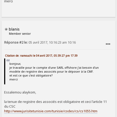
merci
blanis
Member senior
Réponse #2 le:
05 avril 2017, 10:16:23 am 10:16
SIGNALER AU MODÉRATEUR
Citation de: namouchi le 04 avril 2017, 05:39:27 pm 17:39
bonjour,
je travaille pour le compte d'une SARL offshore j'ai besoin d'un
modèle de registre des associés pour le déposer à la CMF.
et est ce que c'est obligatoire?
merci
Essalemou alaykom,
la tenue de registre des associés est obligatoire et ceci l'article 11
du CSC
http://www.jurisitetunisie.com/tunisie/codes/cs/cs1055.htm