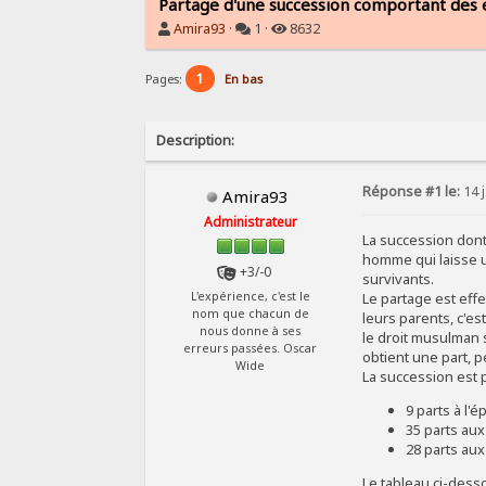
Partage d'une succession comportant des e
Amira93
·
1 ·
8632
1
Pages:
En bas
Description:
Réponse #1 le:
14 j
Amira93
Administrateur
La succession dont
homme qui laisse un
+3/-0
survivants.
Le partage est eff
L'expérience, c'est le
nom que chacun de
leurs parents, c'est
nous donne à ses
le droit musulman s
erreurs passées. Oscar
obtient une part, p
Wide
La succession est 
9 parts à l'é
35 parts aux
28 parts aux
Le tableau ci-desso