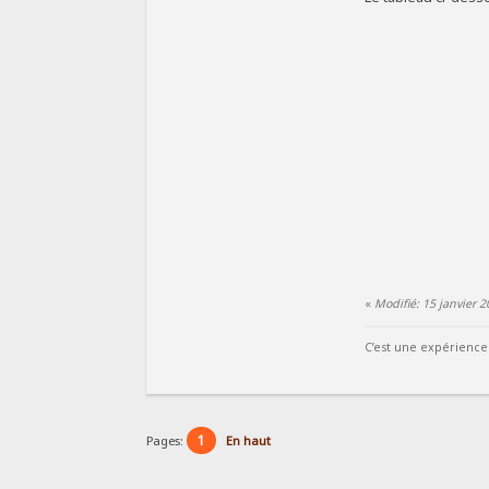
«
Modifié: 15 janvier 
C’est une expérience 
1
Pages:
En haut