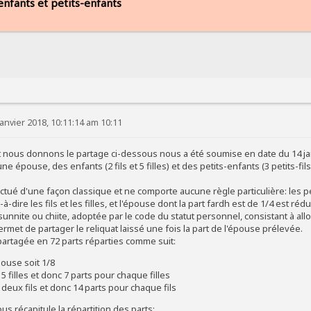
nfants et petits-enfants
anvier 2018, 10:11:14 am 10:11
 nous donnons le partage ci-dessous nous a été soumise en date du 14 janvi
e épouse, des enfants (2 fils et 5 filles) et des petits-enfants (3 petits-fils
ectué d'une façon classique et ne comporte aucune règle particulière: les p
-à-dire les fils et les filles, et l'épouse dont la part fardh est de 1/4 est r
unnite ou chiite, adoptée par le code du statut personnel, consistant à all
ermet de partager le reliquat laissé une fois la part de l'épouse prélevée.
partagée en 72 parts réparties comme suit:
pouse soit 1/8
 5 filles et donc 7 parts pour chaque filles
 deux fils et donc 14 parts pour chaque fils
us récapitule la répartition des parts: