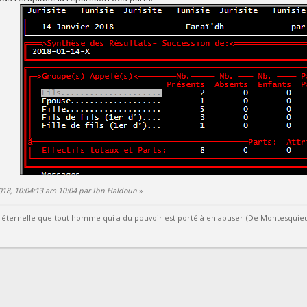
2018, 10:04:13 am 10:04 par Ibn Haldoun
»
éternelle que tout homme qui a du pouvoir est porté à en abuser. (De Montesquieu / 