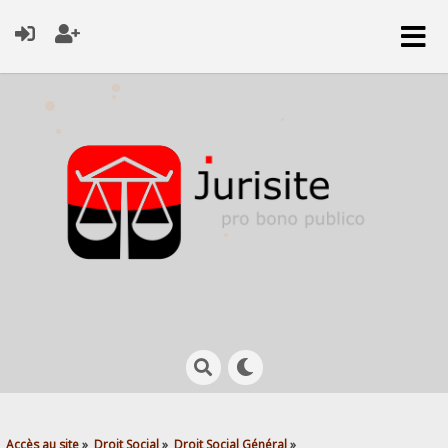
Accès au site
»
Droit Social
»
Droit Social Général
»