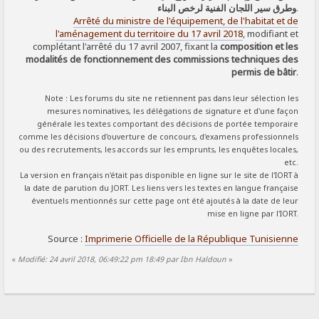
وطرق سير اللجان الفنية لرخص البناء
.
Arrêté du ministre de l'équipement, de l'habitat et de
l'aménagement du territoire du 17 avril 2018
, modifiant et
complétant l'arrêté du 17 avril 2007, fixant la
composition et les
modalités de fonctionnement des commissions techniques des
permis de bâtir
.
Note : Les forums du site ne retiennent pas dans leur sélection les
mesures nominatives, les délégations de signature et d'une façon
générale les textes comportant des décisions de portée temporaire
comme les décisions d'ouverture de concours, d'examens professionnels
ou des recrutements, les accords sur les emprunts, les enquêtes locales,
etc.
La version en français n'était pas disponible en ligne sur le site de l'IORT à
la date de parution du JORT. Les liens vers les textes en langue française
éventuels mentionnés sur cette page ont été ajoutés à la date de leur
mise en ligne par l'IORT.
Source :
Imprimerie Officielle de la République Tunisienne
«
Modifié: 24 avril 2018, 06:49:22 pm 18:49 par Ibn Haldoun
»