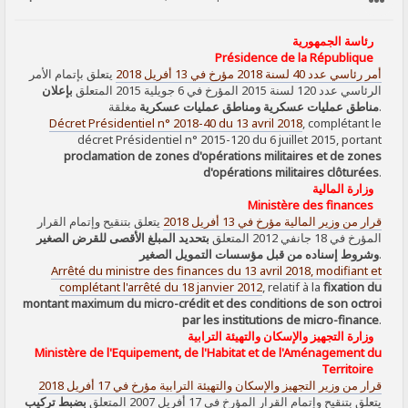
SIGNALER AU MODÉRATEUR
رئاسة الجمهورية
Présidence de la République
أمر رئاسي عدد 40 لسنة 2018 مؤرخ في 13 أفريل 2018
يتعلق بإتمام الأمر
الرئاسي عدد 120 لسنة 2015 المؤرخ في 6 جويلية 2015 المتعلق
بإعلان
مغلقة.
مناطق عمليات عسكرية ومناطق عمليات عسكرية
Décret Présidentiel n° 2018-40 du 13 avril 2018
, complétant le
décret Présidentiel n° 2015-120 du 6 juillet 2015, portant
proclamation de zones d'opérations militaires et de zones
d'opérations militaires clôturées
.
وزارة المالية
Ministère des finances
قرار من وزير المالية مؤرخ في 13 أفريل 2018
يتعلق بتنقيح وإتمام القرار
المؤرخ في 18 جانفي 2012 المتعلق
بتحديد المبلغ الأقصى للقرض الصغير
وشروط إسناده من قبل مؤسسات التمويل الصغير
.
Arrêté du ministre des finances du 13 avril 2018, modifiant et
complétant l'arrêté du 18 janvier 2012
, relatif à la
fixation du
montant maximum du micro-crédit et des conditions de son octroi
par les institutions de micro-finance
.
وزارة التجهيز والإسكان والتهيئة الترابية
Ministère de l'Equipement, de l'Habitat et de l'Aménagement du
Territoire
قرار من وزير التجهيز والإسكان والتهيئة الترابية مؤرخ في 17 أفريل 2018
يتعلق بتنقيح وإتمام القرار المؤرخ في 17 أفريل 2007 المتعلق
بضبط تركيب