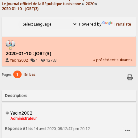
Le Journal officiel de la République tunisienne
»
2020
»
2020-01-10  : JORT(3)
Powered by
Translate
2020-01-10 : JORT(3)
« précédent
suivant »
Yacin2002
·
1 ·
12783
1
Pages:
En bas
Description:
Yacin2002
Administrateur
Réponse #1 le:
14 avril 2020, 08:12:47 pm 20:12