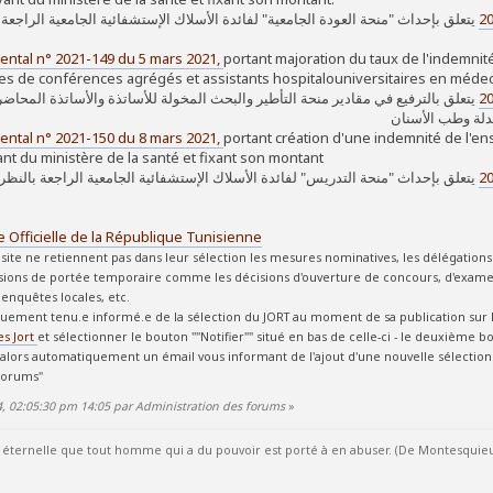
يتعلق بإحداث "منحة العودة الجامعية" لفائدة الأسلاك الإستشفائية الجامعية الراجعة
ntal n° 2021-149 du 5 mars 2021,
portant majoration du taux de l'indemni
es de conférences agrégés et assistants hospitalouniversitaires en méde
يتعلق بالترفيع في مقادير منحة التأطير والبحث المخولة للأساتذة والأساتذة المحاض
ntal n° 2021-150 du 8 mars 2021,
portant création d'une indemnité de l'en
ant du ministère de la santé et fixant son montant
يتعلق بإحداث "منحة التدريس" لفائدة الأسلاك الإستشفائية الجامعية الراجعة بالنظ
 Officielle de la République Tunisienne
site ne retiennent pas dans leur sélection les mesures nominatives, les délégations
ions de portée temporaire comme les décisions d'ouverture de concours, d'examen
 enquêtes locales, etc.
uement tenu.e informé.e de la sélection du JORT au moment de sa publication sur le
es Jort
et sélectionner le bouton ""Notifier"" situé en bas de celle-ci - le deuxième b
alors automatiquement un émail vous informant de l'ajout d'une nouvelle sélection d
 forums"
24, 02:05:30 pm 14:05 par Administration des forums
»
éternelle que tout homme qui a du pouvoir est porté à en abuser. (De Montesquieu / 