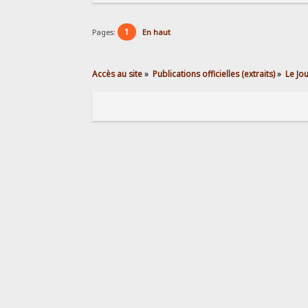
1
Pages:
En haut
Accès au site
»
Publications officielles (extraits)
»
Le Jo