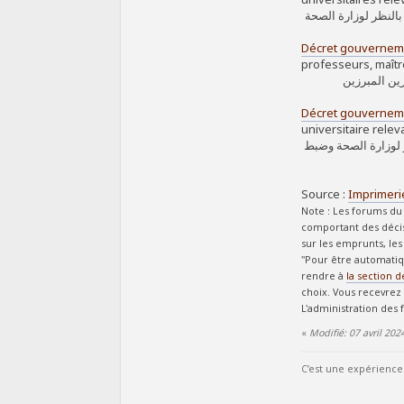
 بالنظر لوزارة الصحة
Décret gouverneme
professeurs, maîtr
رين المبرزين
Décret gouverneme
universitaire relev
ر لوزارة الصحة وضبط
Source :
Imprimerie
Note : Les forums du 
comportant des décis
sur les emprunts, les
"Pour être automatiq
rendre à
la section d
choix. Vous recevrez 
L'administration des
«
Modifié: 07 avril 20
C’est une expérience 