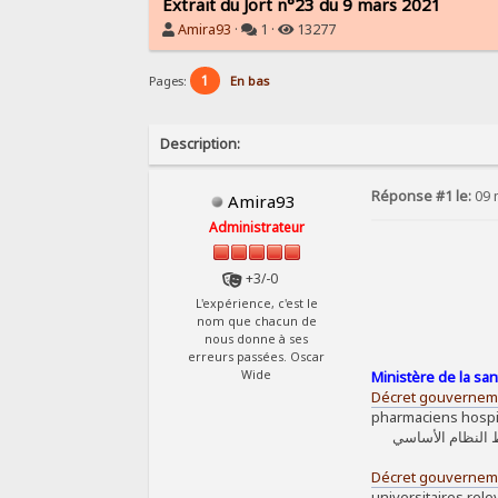
Extrait du Jort n°23 du 9 mars 2021
Amira93
·
1 ·
13277
1
Pages:
En bas
Description:
Réponse #1 le:
09 
Amira93
Administrateur
+3/-0
L'expérience, c'est le
nom que chacun de
nous donne à ses
erreurs passées. Oscar
Ministère de la sa
Wide
Décret gouverneme
pharmaciens hospit
لمؤرخ في 19 ديسمبر 2005 المتعلق بضبط النظام الأساسي
Décret gouverneme
universitaires rele