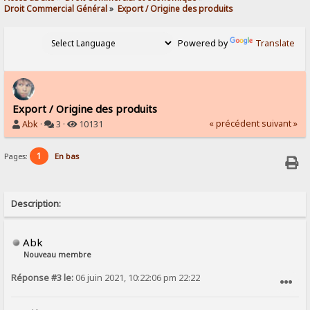
Droit Commercial Général
»
Export / Origine des produits
Powered by
Translate
Export / Origine des produits
« précédent
suivant »
Abk
·
3 ·
10131
1
Pages:
En bas
Description:
Abk
Nouveau membre
Réponse #3 le:
06 juin 2021, 10:22:06 pm 22:22
SIGNALER AU MODÉRATEUR