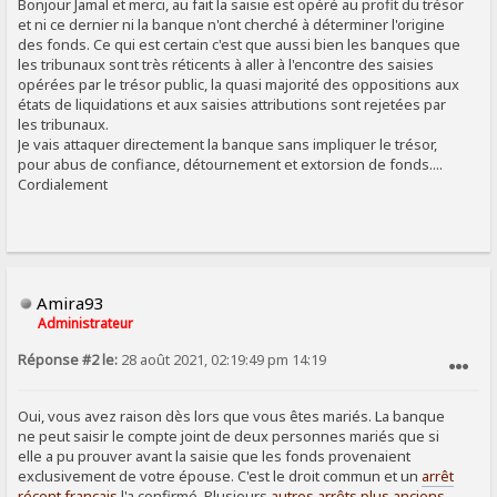
Bonjour Jamal et merci, au fait la saisie est opéré au profit du trésor
et ni ce dernier ni la banque n'ont cherché à déterminer l'origine
des fonds. Ce qui est certain c'est que aussi bien les banques que
les tribunaux sont très réticents à aller à l'encontre des saisies
opérées par le trésor public, la quasi majorité des oppositions aux
états de liquidations et aux saisies attributions sont rejetées par
les tribunaux.
Je vais attaquer directement la banque sans impliquer le trésor,
pour abus de confiance, détournement et extorsion de fonds....
Cordialement
Amira93
Administrateur
Réponse #2 le:
28 août 2021, 02:19:49 pm 14:19
SIGNALER AU MODÉRATEUR
Oui, vous avez raison dès lors que vous êtes mariés. La banque
ne peut saisir le compte joint de deux personnes mariés que si
elle a pu prouver avant la saisie que les fonds provenaient
exclusivement de votre épouse. C'est le droit commun et un
arrêt
récent français
l'a confirmé. Plusieurs
autres arrêts plus anciens