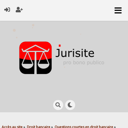
Accès au site
»
Droit bancaire
»
Questions courtes en droit bancaire
»