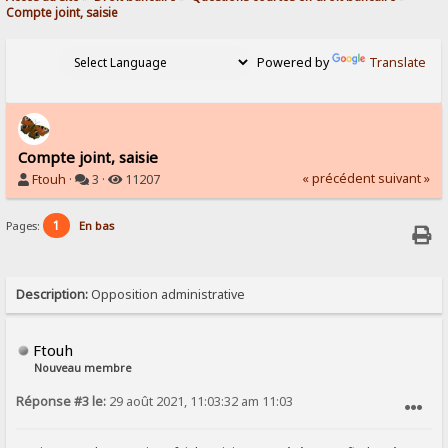
Compte joint, saisie
Powered by
Translate
Compte joint, saisie
« précédent
suivant »
Ftouh
·
3 ·
11207
1
Pages:
En bas
Description:
Opposition administrative
Ftouh
Nouveau membre
Réponse #3 le:
29 août 2021, 11:03:32 am 11:03
SIGNALER AU MODÉRATEUR