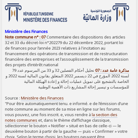
SIGNALER AU MODÉRATEUR
Ministère des Finances
Note commune n° : 07
Commentaire des dispositions des articles
32 et 33 du décret-loi n°202279 du 22 décembre 2022, portant loi
de finances pour l’année 2023 relatives à l'incitation au
financement des opérations de transmission et de restructuration
financière des entreprises et l'assouplissement de la transmission
des projets d’intérêt national
مذكرة عامة عدد : 07
تحليل أحكام الفصلين 32 و 33 من المرسوم عدد 79
لسنة 2022 المؤرخ في 22 ديسمبر 2022 المتعلق بقانون المالية لسنة 2022 و
الخاصة بالتشجيع على تمويل عمليات إحالة و إعادة الهيكلة المالية
للمؤسسات و تيسير إحالة المشاريع ذات الأهمية الوطنية
Source :
Ministère des Finances
"Pour être automatiquement tenu. e informé. e de l’émission d’une
note commune au moment de sa mise en ligne sur les forums,
vous pouvez, une fois inscrit. e, vous rendre à
la section des
notes communes
et, dans le thème d’affichage classique,
sélectionner le bouton « Notifier » situé en bas de celle-ci — le
deuxième bouton à partir de la gauche — puis « Confirmer » votre
choix. Selon le terme choisi, les boutons peuvent être