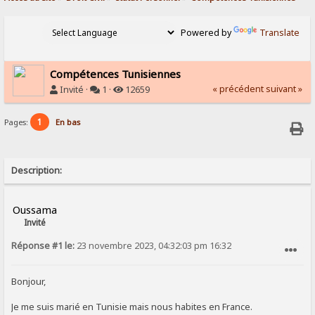
Powered by
Translate
Compétences Tunisiennes
« précédent
suivant »
Invité ·
1 ·
12659
1
Pages:
En bas
Description:
Oussama
Invité
Réponse #1 le:
23 novembre 2023, 04:32:03 pm 16:32
SIGNALER AU MODÉRATEUR
Bonjour,
Je me suis marié en Tunisie mais nous habites en France.