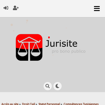
Accès au site
»
Droit Civil
»
Statut Personnel
»
Compétences Tunisiennes