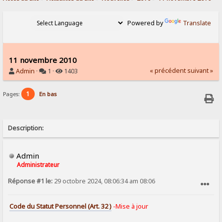
Powered by
Translate
11 novembre 2010
« précédent
suivant »
Admin
·
1 ·
1403
1
Pages:
En bas
Description:
Admin
Administrateur
Réponse #1 le:
29 octobre 2024, 08:06:34 am 08:06
SIGNALER AU MODÉRATEUR
Code du Statut Personnel (Art. 32 )
-Mise à jour