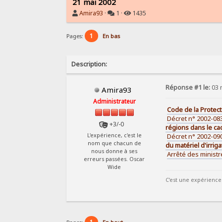
21 mai 2002
Amira93
·
1 ·
1435
1
Pages:
En bas
Description:
Réponse #1 le:
03 
Amira93
Administrateur
Code de la Protect
Décret n° 2002-083
+3/-0
régions dans le cad
Décret n° 2002-090
L'expérience, c'est le
nom que chacun de
du matériel d'irrig
nous donne à ses
Arrêté des ministr
erreurs passées. Oscar
Wide
C’est une expérience 