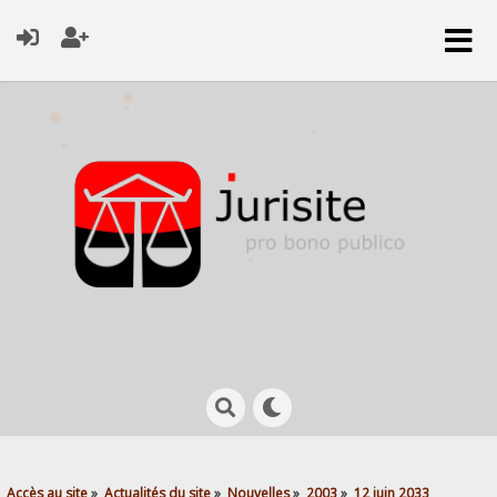
Accès au site
»
Actualités du site
»
Nouvelles
»
2003
»
12 juin 2033