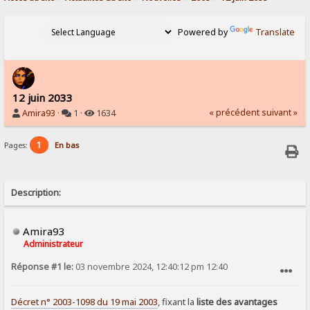
Powered by
Translate
12 juin 2033
« précédent
suivant »
Amira93
·
1 ·
1634
1
Pages:
En bas
Description:
Amira93
Administrateur
Réponse #1 le:
03 novembre 2024, 12:40:12 pm 12:40
SIGNALER AU MODÉRATEUR
Décret n° 2003-1098 du 19 mai 2003
, fixant la
liste des avantages