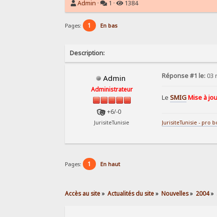
Admin
·
1 ·
1384
1
Pages:
En bas
Description:
Réponse #1 le:
03 
Admin
Administrateur
Le
SMIG
Mise à jo
+6/-0
JurisiteTunisie - pro 
JurisiteTunisie
1
Pages:
En haut
Accès au site
»
Actualités du site
»
Nouvelles
»
2004
»