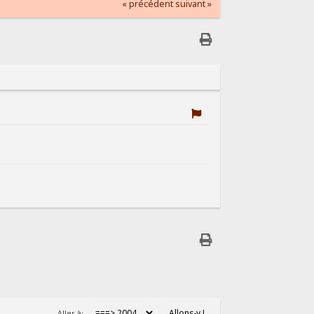
« précédent
suivant »
Aller à: