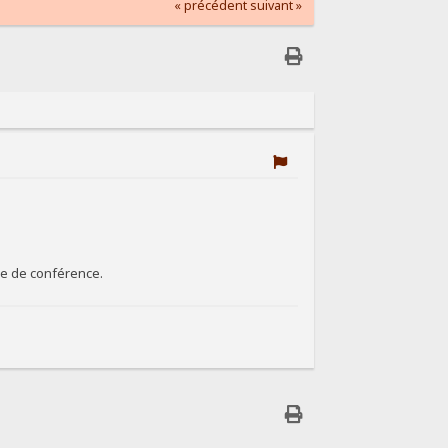
« précédent
suivant »
re de conférence.