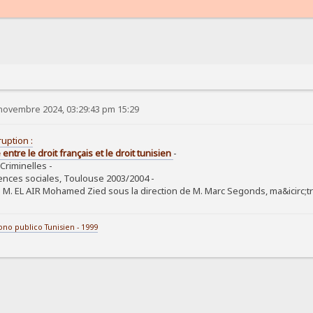
novembre 2024, 03:29:43 pm 15:29
ruption :
ntre le droit français et le droit tunisien
-
Criminelles -
ences sociales, Toulouse 2003/2004 -
: M. EL AIR Mohamed Zied sous la direction de M. Marc Segonds, ma&icirc;t
bono publico Tunisien - 1999