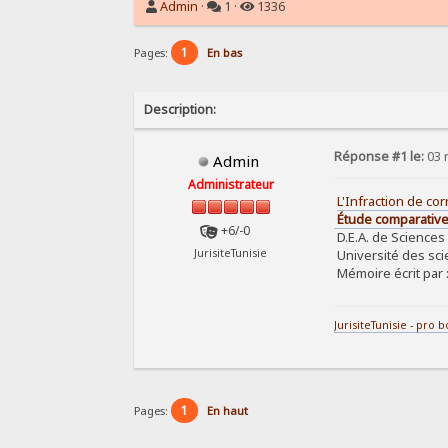
Admin
·
1 ·
1336
1
Pages:
En bas
Description:
Réponse #1 le:
03 
Admin
Administrateur
L'Infraction de cor
Étude comparative e
+6/-0
D.E.A. de Sciences 
Université des sci
JurisiteTunisie
Mémoire écrit par 
JurisiteTunisie - pro 
1
Pages:
En haut