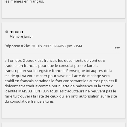
les mêmes en français.
mouna
Membre junior
Réponse #2 le:
20 juin 2007, 09:44:52 pm 21:44
SIGNALER AU MODÉRATEUR
si l un des 2 epoux est francais les documents doivent etre
traduits en francais pour que le consulat puisse faire la
transcription sur le registre francais Renseigne toi aupres de la
mairie qui va vous marier pour savoir si l acte de mariage sera
etabli en francais certaines le font concernant les autres papiers il
doivent etre traduit comme pour l acte de naissance et la carte d
identite MAIS ATTENTION tous les traducteurs ne peuvent pas le
faire tu trouvera la liste de ceux qui en ont l autorisation sur le site
du consulat de france a tunis