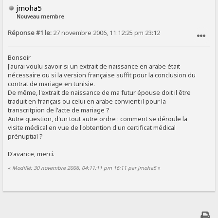
jmoha5
Nouveau membre
Réponse #1 le:
27 novembre 2006, 11:12:25 pm 23:12
SIGNALER AU MODÉRATEUR
Bonsoir
J'aurai voulu savoir si un extrait de naissance en arabe était
nécessaire ou si la version française suffit pour la conclusion du
contrat de mariage en tunisie.
De même, l'extrait de naissance de ma futur épouse doit il être
traduit en français ou celui en arabe convient il pour la
transcritpion de l'acte de mariage ?
Autre question, d'un tout autre ordre : comment se déroule la
visite médical en vue de l'obtention d'un certificat médical
prénuptial ?
D'avance, merci.
«
Modifié: 30 novembre 2006, 04:11:11 pm 16:11 par jmoha5
»