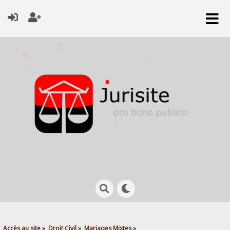
Accès au site
»
Droit Civil
»
Mariages Mixtes
»