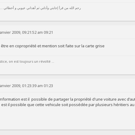
رحم الله من قرأ إجابتي وأدلتي ثم أهداني عيوبي و أخطائي ...
anvier 2009, 09:21:52 am 09:21
 être en copropriété et mention soit faite sur la carte grise
ice, on est toujours un révolté ...
anvier 2009, 01:23:39 am 01:23
information est il possible de partager la propriété d'une voiture avec d'
e est il possible que cette vehicule soit possédée par plusieurs héritiers a