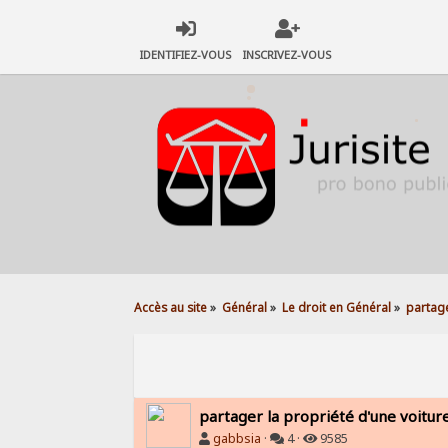
IDENTIFIEZ-VOUS
INSCRIVEZ-VOUS
Accès au site
»
Général
»
Le droit en Général
»
partage
partager la propriété d'une voiture!!
gabbsia
·
4 ·
9585