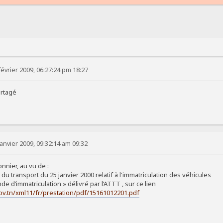
évrier 2009, 06:27:24 pm 18:27
artagé
anvier 2009, 09:32:14 am 09:32
nnier, au vu de :
 du transport du 25 janvier 2000 relatif à l'immatriculation des véhicules
de d’immatriculation » délivré par l’ATTT , sur ce lien
ov.tn/xml11/fr/prestation/pdf/15161012201.pdf