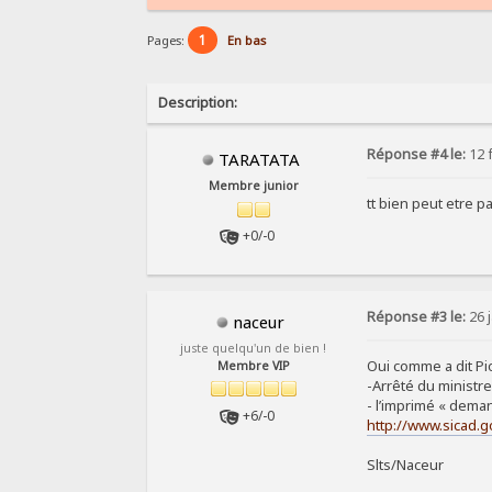
1
Pages:
En bas
Description:
Réponse #4 le:
12 f
TARATATA
Membre junior
tt bien peut etre p
+0/-0
Réponse #3 le:
26 j
naceur
juste quelqu'un de bien !
Oui comme a dit Pio
Membre VIP
-Arrêté du ministre
- l’imprimé « deman
+6/-0
http://www.sicad.g
Slts/Naceur