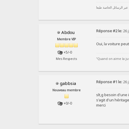
 عبر الرسائل الخاصة طبعا
Réponse #2 le:
26 j
Abdou
Membre VIP
Oui, la voiture peut
+5/-0
"Quand on aime la just
Mes Respects
Réponse #1 le:
26 j
gabbsia
Nouveau membre
slt,g besoin d'une 
s'agit d'un héritag
+0/-0
merci