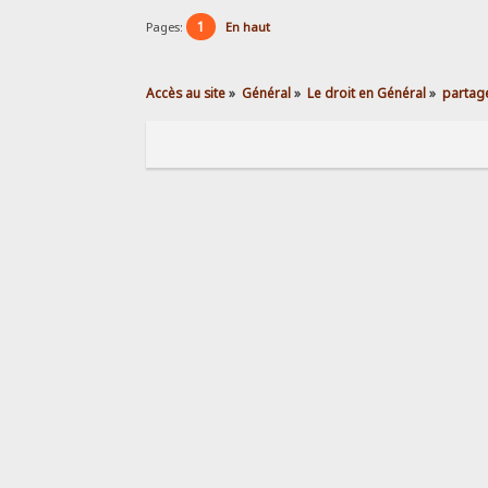
1
Pages:
En haut
Accès au site
»
Général
»
Le droit en Général
»
partage