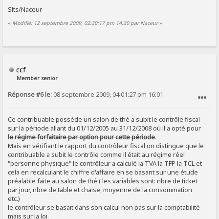
Slts/Naceur
«
Modifié: 12 septembre 2009, 02:30:17 pm 14:30 par Naceur
»
ccf
Member senior
Réponse #6 le:
08 septembre 2009, 04:01:27 pm 16:01
SIGNALER AU MODÉRATEUR
Ce contribuable possède un salon de thé a subit le contrôle fiscal
sur la période allant du 01/12/2005 au 31/12/2008 où il a opté pour
le régime forfaitaire par option pour cette période
.
Mais en vérifiant le rapport du contrôleur fiscal on distingue que le
contribuable a subit le contrôle comme il était au régime réel
"personne physique" le contrôleur a calculé la TVA la TFP la TCL et
cela en recalculant le chiffre d'affaire en se basant sur une étude
préalable faite au salon de thé ( les variables sont: nbre de ticket
par jour, nbre de table et chaise, moyenne de la consommation
etc.)
le contrôleur se basait dans son calcul non pas sur la comptabilité
mais sur la loi.