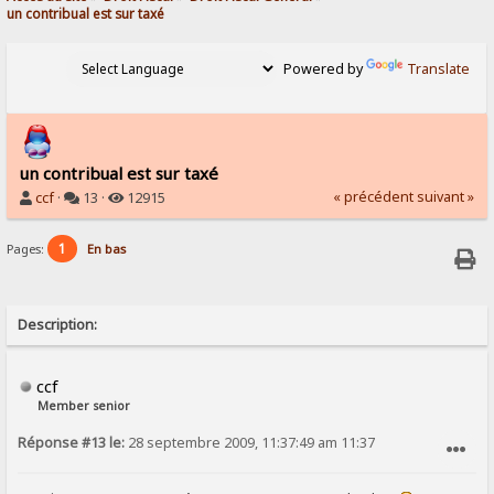
un contribual est sur taxé
Powered by
Translate
un contribual est sur taxé
« précédent
suivant »
ccf
·
13 ·
12915
1
Pages:
En bas
Description:
ccf
Member senior
Réponse #13 le:
28 septembre 2009, 11:37:49 am 11:37
SIGNALER AU MODÉRATEUR