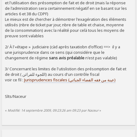
et l'utilisation des présomption de fait et de droit (mais la réponse
de l'admnistration sera certainnement négatif en se basant sur les
articles 6 et 38 du CDPF)
Le mieux est de chercher à démontrer l'exagération des éléments
utilisés (nbre de ticket par jour, nbre de table et chaise, moyenne
de la consommation) avec la réalité pour celà tous les moyens de
preuve sont valables
2/ À l'«étape » judiciaire (càd après taxatiobn d'office) ==> il y a
une jurisprudence dans ce sens (qui considére que le
changement de régime
sans avis préalable
n'est pas valable)
3/ Concernant les limites de l'utislistion des présomption de fait et
de droit ( اللجوء للقرائن) au cours d'un contrôle fiscal
voir ce fil :
Jurisprudences fiscales (عينة من فقه القضاء الجبائي)
Slts/Naceur
«
Modifié: 14 septembre 2009, 09:23:26 am 09:23 par Naceur
»