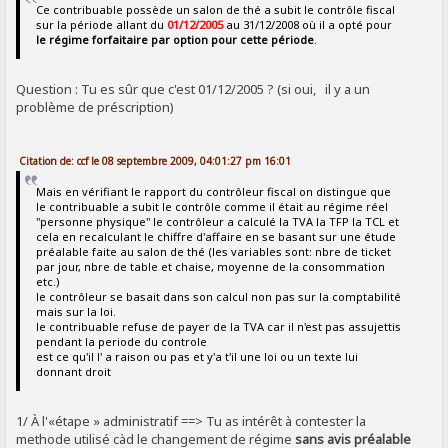
Ce contribuable possède un salon de thé a subit le contrôle fiscal
sur la période allant du
01/12/2005
au 31/12/2008 où il a opté pour
le régime forfaitaire par option pour cette période
.
Question : Tu es sûr que c'est 01/12/2005 ? (si oui, il y a un
problème de préscription)
Citation de: ccf le 08 septembre 2009, 04:01:27 pm 16:01
Mais en vérifiant le rapport du contrôleur fiscal on distingue que
le contribuable a subit le contrôle comme il était au régime réel
"personne physique" le contrôleur a calculé la TVA la TFP la TCL et
cela en recalculant le chiffre d'affaire en se basant sur une étude
préalable faite au salon de thé (les variables sont: nbre de ticket
par jour, nbre de table et chaise, moyenne de la consommation
etc.)
le contrôleur se basait dans son calcul non pas sur la comptabilité
mais sur la loi.
le contribuable refuse de payer de la TVA car il n'est pas assujettis
pendant la periode du controle
est ce qu'il l' a raison ou pas et y'a t'il une loi ou un texte lui
donnant droit
1/ À l'«étape » administratif ==> Tu as intérêt à contester la
methode utilisé càd le changement de régime
sans avis préalable