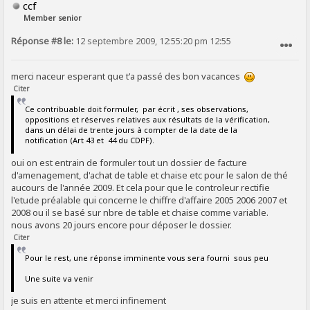
ccf
Member senior
Réponse #8 le:
12 septembre 2009, 12:55:20 pm 12:55
SIGNALER AU MODÉRATEUR
merci naceur esperant que t'a passé des bon vacances
Citer
Ce contribuable doit formuler, par écrit , ses observations,
oppositions et réserves relatives aux résultats de la vérification,
dans un délai de trente jours à compter de la date de la
notification (Art 43 et 44 du CDPF).
oui on est entrain de formuler tout un dossier de facture
d'amenagement, d'achat de table et chaise etc pour le salon de thé
aucours de l'année 2009. Et cela pour que le controleur rectifie
l'etude préalable qui concerne le chiffre d'affaire 2005 2006 2007 et
2008 ou il se basé sur nbre de table et chaise comme variable.
nous avons 20 jours encore pour déposer le dossier.
Citer
Pour le rest, une réponse imminente vous sera fourni sous peu
Une suite va venir
je suis en attente et merci infinement