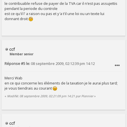
le contribuable refuse de payer de la TVA car il n'est pas assujettis
pendant la periode du controle
est ce qu'il l' a raison ou pas et y'a t'il une loi ou un texte lui
donnant droit
ccf
Member senior
Réponse #5 le:
08 septembre 2009, 02:12:39 pm 14:12
SIGNALER AU MODÉRATEUR
Merci Wab
en ce qui concerne les éléments de la taxation je le aurai plus tard;
je vous tiendrais au courant
«
Modifié: 08 septembre 2009, 02:21:09 pm 14:21 par Pionnier
»
ccf