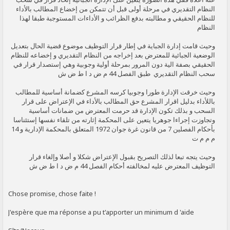
النظام التقديري في مرحلة أولى قبل أن تتمكن من إخضاع المطالب بالأداء
للنظام الحقيقي و مطالبته بدفع الظرائب و الأداءات المستوجبة طبقا لهذا
النظام
وحيث قامت إدارة الجباية في إطار قرار التوظيف موضوع قضية الحال بتعديل
الوضعية الجبائية للمعترض بعد إخراجه من النظام التقديري و إخضاعه للنظام
الحقيقي بصفة الية دون المرور بمرحلة أولية وجوبية وهي إستصدار قرار في
سحب النظام التقديري طبق الفصل 44 م ض د ا ط ض ش
وحيث خرقت الإدارة طورا وجوبيا كرسه المشرع كضمانة أساسية للمطالب
باللأداء بدليل اقرار المشرع حق المطالب بالأداء في الإعتراض على قرار
السحب و بذلك تكون الإدارة قد حرمت المعترض من ضمانات أساسية
وتجاوزت إجراءا جوهريا يتعين على المحكمة إثارته من تلقاء نفسها إستئناسا
بأحكام الفصلين 7 من قانون غرة جوان 1972 المتعلق بالمحكمة الإدارية و 14
م م م ت
وحيث يتجه تبعا لذلك التصريح بقبول الإعتراض شكلا و أصلا وإلغاء قرار
التوظيف المعترض عليه لمخالفته أحكام الفصل 44 م ض د ا ط ض ش
Chose promise, chose faite !
J'espère que ma réponse a pu t'apporter un minimum d 'aide