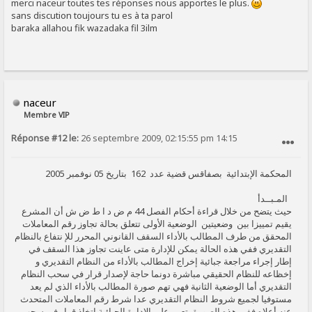
merci naceur toutes tes réponses nous apportes le plus.
sans discution toujours tu es à ta parol
baraka allahou fik wazadaka fil 3ilm
naceur
Membre VIP
Réponse #12 le:
26 septembre 2009, 02:15:55 pm 14:15
SIGNALER AU MODÉRATEUR
المحكمة الإبتدائية بصفاقس قضية عدد 162 بتاريخ 05 نوفمبر 2005
المـبــدأ
حيث يتضح من خلال قراءة أحكام الفصل 44 م ض د ا ط ض ش أن المشرع
يقيم تمييزا بين وضعيتين الوضعية الأولى تتعلق بحالة تجاوز رقم المعاملات
المحقق من طرف المطالب بالأداء السقف القانوني المحرر للإ نتفاع بالنظام
التقديري ففي هذه الحالة يمكن للإدارة متى عاينت تجاوز هذا السقف في
إطار إجراء مراجعة جبائية إخراج المطالب بالأداء من النظام التقديري و
إخظاعه للنظام الحقيقي مباشرة دونما حاجة لإصدار قرار في سحب النظام
التقديري أما الوضعية الثانية فهي تهم صورة المطالب بالأداء الذي لم يعد
مستوفيا لجميع شروط النظام التقديري عدا شرط رقم المعاملات المتحدث
عنه أعلاه ففي هذه الصورة يتعين على الإدارة الجبائية إتخاذ قرار في سحب