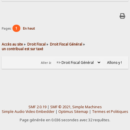
1
Pages:
En haut
Accès au site
»
Droit Fiscal
»
Droit Fiscal Général
»
un contribual est sur taxé
Aller à:
SMF 2.0.19
|
SMF © 2021
,
Simple Machines
Simple Audio Video Embedder
|
Optimus Sitemap
|
Termes et Politiques
Page générée en 0.036 secondes avec 32 requêtes.