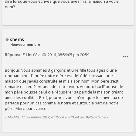
dire lorsque vous écrivez que vous avez mis la maison à votre
nom?
shems
Nouveau membre
Réponse #1 le:
08 août 2016, 08:59:05 pm 20:59
SIGNALER AU MODÉRATEUR
Bonjour. Nous sommes 3 garçons et une fille tous âgés d'une
cinquantaine d'année notre mère est décédée laissant une
maison que j'avais construite et mis a son nom. Mon père s’est
remarié et a eu 2 enfants de cette union. Aujourd'hui l’épouse de
mon père pousse celui ci a récupérer sa part de la maison créant
ainsi des conflits... Bref, pourriez vous m'indiquer les niveaux de
partage pour un cas comme le notre et surtout la part de notre
père. Merci par avance.
«
Modifié: 17 novembre 2017, 01:04:00 am 01:04 par Baltagi Jamel
»