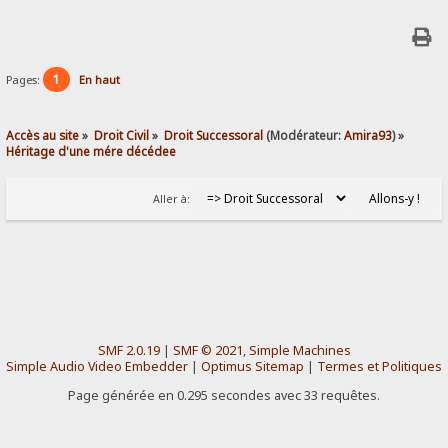
1
Pages:
En haut
Accès au site
»
Droit Civil
»
Droit Successoral
(Modérateur:
Amira93
) »
Héritage d'une mére décédee
Aller à:
SMF 2.0.19
|
SMF © 2021
,
Simple Machines
Simple Audio Video Embedder
|
Optimus Sitemap
|
Termes et Politiques
Page générée en 0.295 secondes avec 33 requêtes.