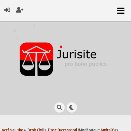
Accès au site
»
Droit Civil
»
Droit Successoral
(Modérateur:
Amira93
) »