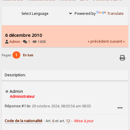
Powered by
Translate
6 décembre 2010
« précédent
suivant »
Admin
·
1 ·
1408
1
Pages:
En bas
Description:
Admin
Administrateur
Réponse #1 le:
29 octobre 2024, 08:03:56 am 08:03
SIGNALER AU MODÉRATEUR
Code de la nationalité
- Art.
6
et art.
12
-
-Mise à jour