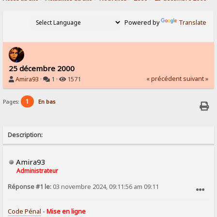
Powered by
Translate
25 décembre 2000
« précédent
suivant »
Amira93
·
1 ·
1571
1
Pages:
En bas
Description:
Amira93
Administrateur
Réponse #1 le:
03 novembre 2024, 09:11:56 am 09:11
SIGNALER AU MODÉRATEUR
Code Pénal
-
Mise en ligne