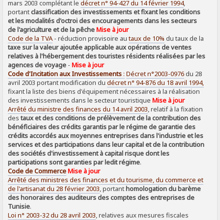
mars 2003 complétant le
décret n° 94-427 du 14 février 1994
,
portant
classification des investissements et fixant les conditions
et les modalités d'octroi des encouragements dans les secteurs
de l'agriculture et de la pêche
Mise à jour
Code de la TVA
- réduction provisoire au
taux de 10%
du taux de la
taxe sur la valeur ajoutée applicable aux opérations de ventes
relatives à l'hébergement des touristes résidents réalisées par les
agences de voyage
-
Mise à jour
Code d'Incitation aux Investissements
:
Décret n°2003-0976
du 28
avril 2003 portant modification du
décret n° 94-876 du 18 avril 1994,
fixant la liste des biens d'équipement nécessaires à la réalisation
des investissements dans le secteur touristique
Mise à jour
Arrêté du ministre des finances du 14 avril 2003
, relatif à la fixation
des
taux et des conditions de prélèvement de la contribution des
bénéficiaires des crédits garantis par le régime de garantie des
crédits accordés aux moyennes entreprises dans l'industrie et les
services et des participations dans leur capital et de la contribution
des sociétés d'investissement à capital risque dont les
participations sont garanties par ledit régime
.
Code de Commerce
Mise à jour
Arrêté des ministres des finances et du tourisme, du commerce et
de l'artisanat du 28 février 2003
, portant
homologation du barème
des honoraires des auditeurs des comptes des entreprises de
Tunisie
.
Loi n° 2003-32 du 28 avril 2003
, relatives aux mesures fiscales