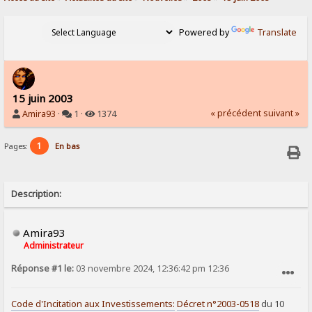
Powered by
Translate
15 juin 2003
« précédent
suivant »
Amira93
·
1 ·
1374
1
Pages:
En bas
Description:
Amira93
Administrateur
Réponse #1 le:
03 novembre 2024, 12:36:42 pm 12:36
SIGNALER AU MODÉRATEUR
Code d'Incitation aux Investissements:
Décret n°2003-0518
du 10