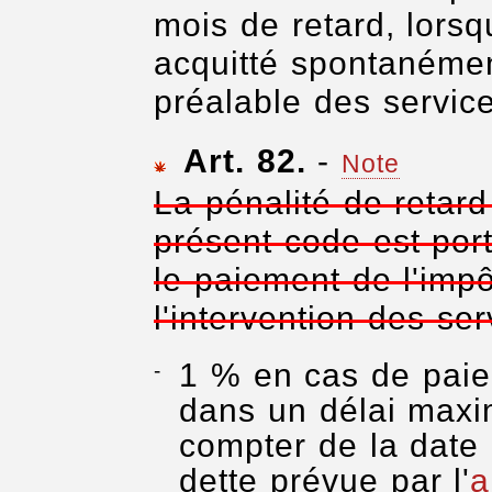
mois de retard, lorsq
acquitté spontanément
préalable des service
Art. 82.
-
Note
La pénalité de retard
présent code est por
le paiement de l'impô
l'intervention des ser
1 % en cas de paiem
dans un délai maxi
compter de la date
dette prévue par l'
a