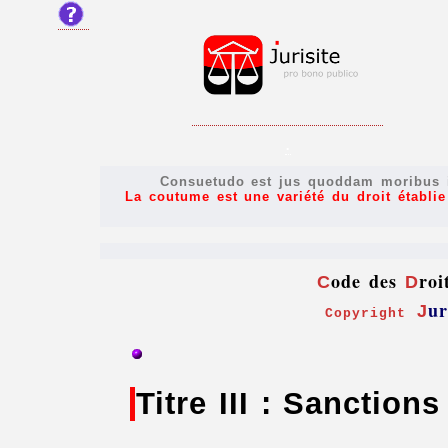
.
Consuetudo est jus quoddam moribus in
La coutume est une variété du droit établie p
ode des
roi
C
D
ur
J
Copyright
Titre III : Sanction