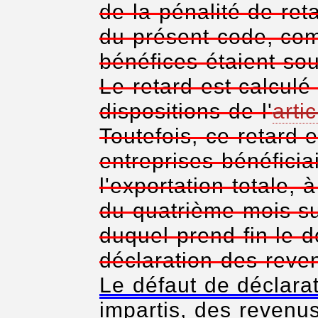
de la pénalité de ret
du présent code, co
bénéfices étaient sou
Le retard est calcul
dispositions de l'
arti
Toutefois, ce retard e
entreprises bénéficia
l'exportation totale,
du quatrième mois su
duquel prend fin le d
déclaration des reve
Le défaut de déclarat
impartis, des revenu