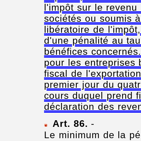
l'impôt sur le revenu 
sociétés ou soumis à
libératoire de l'impôt
d'une pénalité au ta
bénéfices concernés. 
pour les entreprises 
fiscal de l'exportatio
premier jour du quat
cours duquel prend fi
déclaration des reve
Art. 86.
-
Le minimum de la pén