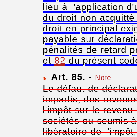
lieu à l'application 
du droit non acquitt
droit en principal exi
payable sur déclarat
pénalités de retard p
et
82
du présent cod
Art. 85.
-
Note
Le défaut de déclarat
impartis, des revenu
l'impôt sur le revenu 
sociétés ou soumis à
libératoire de l'impôt