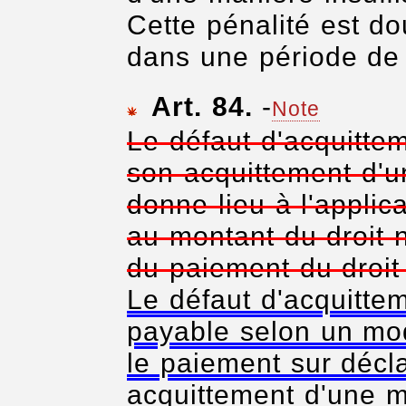
Cette pénalité est d
dans une période de
Art. 84.
-
Note
Le défaut d'acquittem
son acquittement d'u
donne lieu à l'applic
au montant du droit n
du paiement du droit 
Le défaut d'acquittem
payable selon un mo
le paiement sur décl
acquittement d'une m