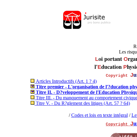
.
R
Les risqu
oi portant
rga
L
O
l'
ducation
hysi
E
P
u
J
Copyright
Articles Introductifs (Art. 1 ? 4)
Titre premier - L'organisation de l'?ducation physi
Titre II. - D?veloppement de l'Education Physique
Titre III. - Du manquement au comportement civique ? 
Titre V. - Du R?glement des litiges (Art. 57 ? 64)
/
Codes et lois en texte intégral
/
Le
u
J
Copyright