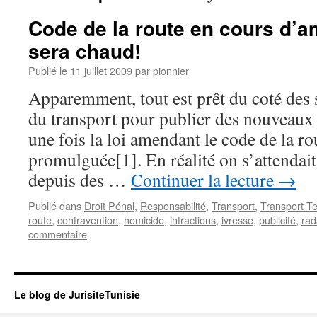
Code de la route en cours d’a
sera chaud!
Publié le
11 juillet 2009
par
pionnier
Apparemment, tout est prêt du coté des 
du transport pour publier des nouveaux 
une fois la loi amendant le code de la ro
promulguée[1]. En réalité on s’attendait 
depuis des …
Continuer la lecture
→
Publié dans
Droit Pénal
,
Responsabilité
,
Transport
,
Transport Te
route
,
contravention
,
homicide
,
infractions
,
ivresse
,
publicité
,
rad
commentaire
Le blog de JurisiteTunisie