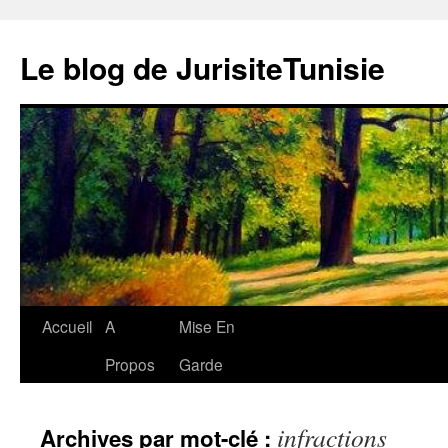
Aller
au
Le blog de JurisiteTunisie
contenu
Accueil
A
Mise En
Propos
Garde
infractions
Archives par mot-clé :