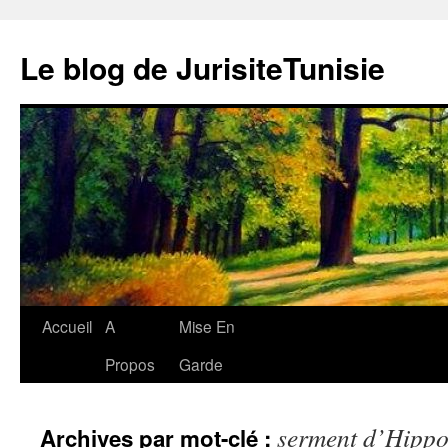
Aller
au
Le blog de JurisiteTunisie
contenu
Accueil
A
Mise En
Propos
Garde
serment d’Hippo
Archives par mot-clé :