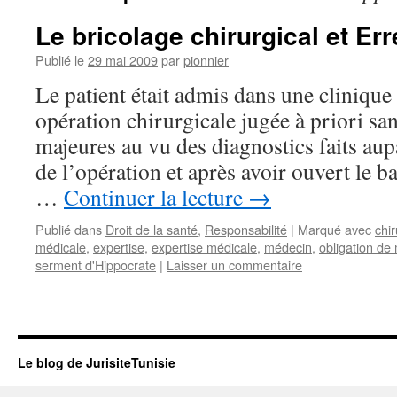
Le bricolage chirurgical et Er
Publié le
29 mai 2009
par
pionnier
Le patient était admis dans une clinique
opération chirurgicale jugée à priori sa
majeures au vu des diagnostics faits au
de l’opération et après avoir ouvert le b
…
Continuer la lecture
→
Publié dans
Droit de la santé
,
Responsabilité
|
Marqué avec
chi
médicale
,
expertise
,
expertise médicale
,
médecin
,
obligation de
serment d'Hippocrate
|
Laisser un commentaire
Le blog de JurisiteTunisie