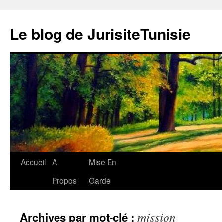
Aller
au
Le blog de JurisiteTunisie
contenu
Accueil
A
Mise En
Propos
Garde
mission
Archives par mot-clé :