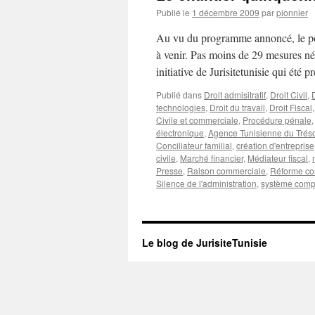
Publié le
1 décembre 2009
par
pionnier
Au vu du programme annoncé, le pou
à venir. Pas moins de 29 mesures néc
initiative de Jurisitetunisie qui été
Publié dans
Droit admisitratif
,
Droit Civil
,
technologies
,
Droit du travail
,
Droit Fiscal
Civile et commerciale
,
Procédure pénale
électronique
,
Agence Tunisienne du Trés
Conciliateur familial
,
création d'entreprise
civile
,
Marché financier
,
Médiateur fiscal
,
Presse
,
Raison commerciale
,
Réforme con
Silence de l'administration
,
système comp
Le blog de JurisiteTunisie