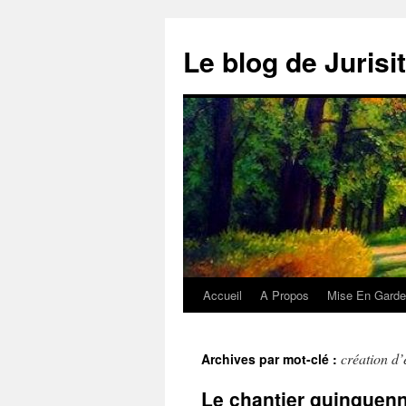
Aller
au
Le blog de Jurisi
contenu
Accueil
A Propos
Mise En Garde
création d’
Archives par mot-clé :
Le chantier quinquenna