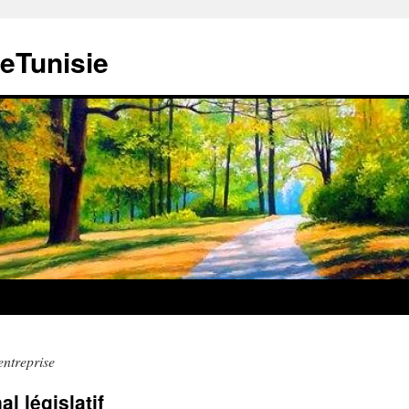
teTunisie
entreprise
l législatif