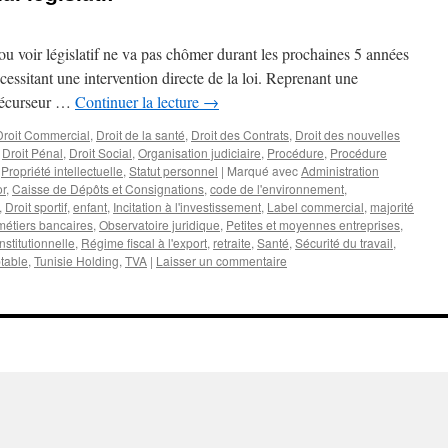
 voir législatif ne va pas chômer durant les prochaines 5 années
essitant une intervention directe de la loi. Reprenant une
 précurseur …
Continuer la lecture
→
Droit Commercial
,
Droit de la santé
,
Droit des Contrats
,
Droit des nouvelles
,
Droit Pénal
,
Droit Social
,
Organisation judiciaire
,
Procédure
,
Procédure
,
Propriété intellectuelle
,
Statut personnel
|
Marqué avec
Administration
or
,
Caisse de Dépôts et Consignations
,
code de l'environnement
,
,
Droit sportif
,
enfant
,
Incitation à l'investissement
,
Label commercial
,
majorité
métiers bancaires
,
Observatoire juridique
,
Petites et moyennes entreprises
,
stitutionnelle
,
Régime fiscal à l'export
,
retraite
,
Santé
,
Sécurité du travail
,
table
,
Tunisie Holding
,
TVA
|
Laisser un commentaire