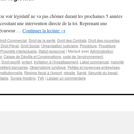
 voir législatif ne va pas chômer durant les prochaines 5 années
essitant une intervention directe de la loi. Reprenant une
 précurseur …
Continuer la lecture
→
Droit Commercial
,
Droit de la santé
,
Droit des Contrats
,
Droit des nouvelles
,
Droit Pénal
,
Droit Social
,
Organisation judiciaire
,
Procédure
,
Procédure
,
Propriété intellectuelle
,
Statut personnel
|
Marqué avec
Administration
or
,
Caisse de Dépôts et Consignations
,
code de l'environnement
,
,
Droit sportif
,
enfant
,
Incitation à l'investissement
,
Label commercial
,
majorité
métiers bancaires
,
Observatoire juridique
,
Petites et moyennes entreprises
,
stitutionnelle
,
Régime fiscal à l'export
,
retraite
,
Santé
,
Sécurité du travail
,
table
,
Tunisie Holding
,
TVA
|
Laisser un commentaire