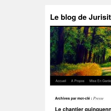
Aller
au
Le blog de Jurisi
contenu
Accueil
A Propos
Mise En Garde
Presse
Archives par mot-clé :
Le chantier quinquenna