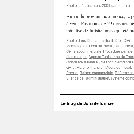
Publié le
1 décembre 2009
par
pionnier
Au vu du programme annoncé, le pou
à venir. Pas moins de 29 mesures néc
initiative de Jurisitetunisie qui été
Publié dans
Droit admisitratif
,
Droit Civil
,
technologies
,
Droit du travail
,
Droit Fiscal
Civile et commerciale
,
Procédure pénale
électronique
,
Agence Tunisienne du Trés
Conciliateur familial
,
création d'entreprise
civile
,
Marché financier
,
Médiateur fiscal
,
Presse
,
Raison commerciale
,
Réforme con
Silence de l'administration
,
système comp
Le blog de JurisiteTunisie