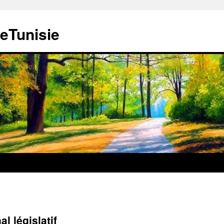
teTunisie
l législatif